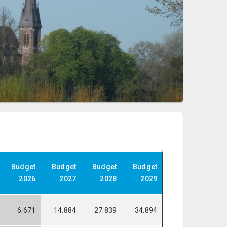
Budget
Budget
Budget
Budget
2026
2027
2028
2029
6.671
14.884
27.839
34.894