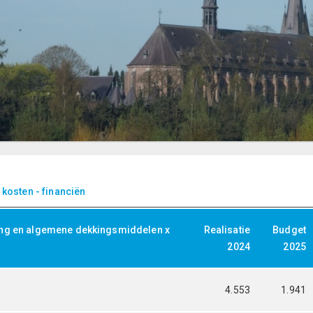
 kosten - financiën
ing en algemene dekkingsmiddelen x
Realisatie
Budget
2024
2025
4.553
1.941