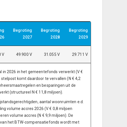
ing
Begroting
Begroting
Begroting
26
2027
2028
2029
8 V
49.900 V
31.055 V
29.711 V
val in 2026 in het gemeentefonds verwerkt (V €
 stelpost komt daardoor te vervallen (N € 4,2
 beheersmaatregelen en besparingen uit de
kt (structureel N € 11,8 miljoen).
ijstandsgerechtigden, aantal woonruimten e.d.
lling volume accres 2026 (V € 0,8 miljoen
veren volume accres (N € 9,9 miljoen). De
ond van het BTW-compensatiefonds wordt met