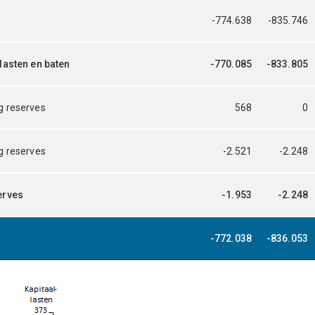
-774.638
-835.746
lasten en baten
-770.085
-833.805
g reserves
568
0
g reserves
-2.521
-2.248
erves
-1.953
-2.248
-772.038
-836.053