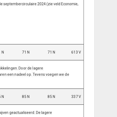
de septembercirculaire 2024 (zie veld Economie,
1 N
71 N
71 N
613 V
kkelingen. Door de lagere
 jaren een nadeel op. Tevens voegen we de
5 N
85 N
85 N
337 V
jven geactualiseerd. De lagere