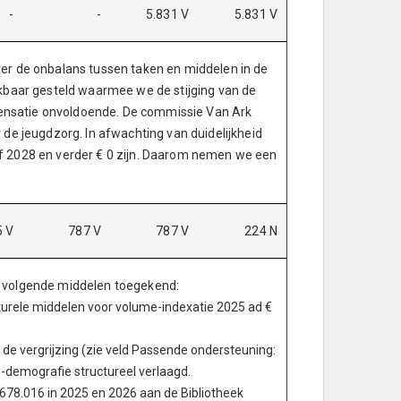
-
-
5.831 V
5.831 V
ver de onbalans tussen taken en middelen in de
hikbaar gesteld waarmee we de stijging van de
pensatie onvoldoende. De commissie Van Ark
 de jeugdzorg. In afwachting van duidelijkheid
af 2028 en verder € 0 zijn. Daarom nemen we een
5 V
787 V
787 V
224 N
de volgende middelen toegekend:
turele middelen voor volume-indexatie 2025 ad €
 de vergrijzing (zie veld Passende ondersteuning:
-demografie structureel verlaagd.
 678.016 in 2025 en 2026 aan de Bibliotheek