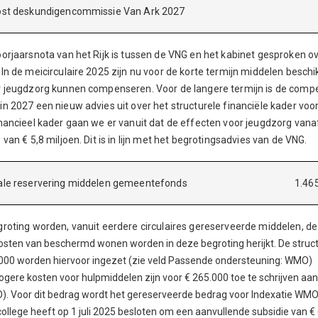
post deskundigencommissie Van Ark 2027
oorjaarsnota van het Rijk is tussen de VNG en het kabinet gesproken o
 In de meicirculaire 2025 zijn nu voor de korte termijn middelen besc
r jeugdzorg kunnen compenseren. Voor de langere termijn is de com
in 2027 een nieuw advies uit over het structurele financiële kader voor
inancieel kader gaan we er vanuit dat de effecten voor jeugdzorg van
 van € 5,8 miljoen. Dit is in lijn met het begrotingsadvies van de VNG.
ale reservering middelen gemeentefonds
1.46
groting worden, vanuit eerdere circulaires gereserveerde middelen, 
osten van beschermd wonen worden in deze begroting herijkt. De struc
000 worden hiervoor ingezet (zie veld Passende ondersteuning: WMO)
ogere kosten voor hulpmiddelen zijn voor € 265.000 toe te schrijven aan
. Voor dit bedrag wordt het gereserveerde bedrag voor Indexatie WMO
college heeft op 1 juli 2025 besloten om een aanvullende subsidie van €