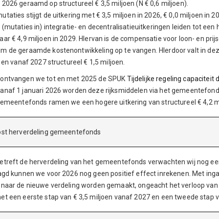
 2026 geraamd op structureel € 3,5 miljoen (N € 0,6 miljoen).
taties stijgt de uitkering met € 3,5 miljoen in 2026, € 0,0 miljoen in 2
 (mutaties in) integratie- en decentralisatieuitkeringen leiden tot een 
aar € 4,9 miljoen in 2029. HIervan is de compensatie voor loon- en pr
m de geraamde kostenontwikkeling op te vangen. HIerdoor valt in dez
j en vanaf 2027 structureel € 1,5 miljoen.
 ontvangen we tot en met 2025 de SPUK
Tijdelijke regeling capacitei
anaf 1 januari 2026 worden deze rijksmiddelen via het gemeentefond
 gemeentefonds ramen we een hogere uitkering van structureel € 4,2 m
ost herverdeling gemeentefonds
etreft de herverdeling van het gemeentefonds verwachten wij nog ee
aagd kunnen we voor 2026 nog geen positief effect inrekenen. Met ing
 naar de nieuwe verdeling worden gemaakt, ongeacht het verloop van
et een eerste stap van € 3,5 miljoen vanaf 2027 en een tweede stap v