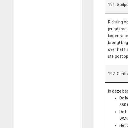
191. Stel
Richting V
jeugdzorg.
lasten voo
brengt beg
over het f
stelpost op
192. Centr
In deze be
De k
550.
De h
WMO)
Het 