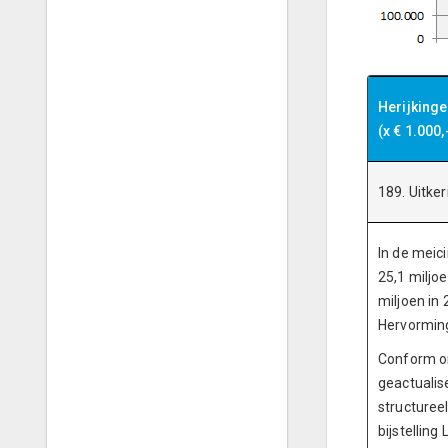
Herijking
(x € 1.000,
189. Uitke
In de meic
25,1 miljo
miljoen in
Hervorming
Conform on
geactualise
structureel
bijstellin