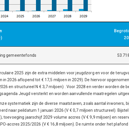
en
Begrot
-)
20
ring gemeentefonds
53.71
irculaire 2025 zijn de extra middelen voor jeugdzorg en voor de terug
en in 2026 aflopend tot € 17,5 miljoen in 2029). De hiervoor opgenomen
 2026 en structureel N € 3,7 miljoen) . Voor 2028 en verder worden de
sagenda Jeugd versterkt en worden aanvullende maatregelen uitgewer
ze systematiek zijn de diverse maatstaven, zoals aantal inwoners, b
erd naar peildatum 1 januari 2026 (V € 0,7 miljoen structureel). Bijste
), toevoeging jaarschijf 2029 volume accres (V € 9,9 miljoen) en reser
g LPO-accres 2025/2026 (V € 16,8 miljoen). De ruimte onder het plaf