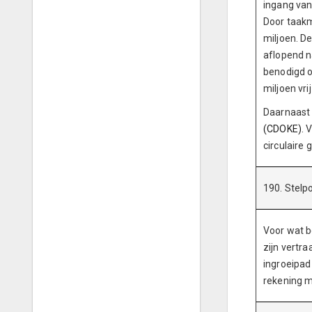
ingang van
Door taakmu
miljoen. De
aflopend n
benodigd o
miljoen vri
Daarnaast
(CDOKE).
V
circulaire
190. Stelp
Voor wat b
zijn vertr
ingroeipad
rekening m