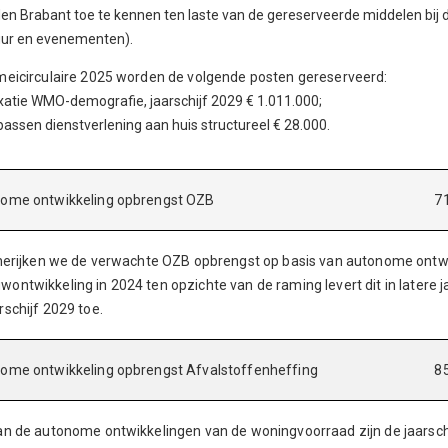
en Brabant toe te kennen ten laste van de gereserveerde middelen bij 
uur en evenementen).
meicirculaire 2025 worden de volgende posten gereserveerd:
xatie WMO-demografie, jaarschijf 2029 € 1.011.000;
assen dienstverlening aan huis structureel € 28.000.
nome ontwikkeling opbrengst OZB
7
 herijken we de verwachte OZB opbrengst op basis van autonome ontwi
ontwikkeling in 2024 ten opzichte van de raming levert dit in latere
rschijf 2029 toe.
ome ontwikkeling opbrengst Afvalstoffenheffing
8
an de autonome ontwikkelingen van de woningvoorraad zijn de jaarschi