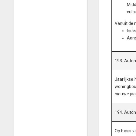
Midd
cult
Vanuit de 
Inde
Aanp
193. Auto
Jaarlijkse
woningbouw
nieuwe jaa
194. Auton
Op basis v