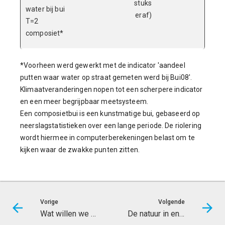
stuks
water bij bui
eraf)
T=2
composiet*
*Voorheen werd gewerkt met de indicator 'aandeel
putten waar water op straat gemeten werd bij Bui08'.
Klimaatveranderingen nopen tot een scherpere indicator
en een meer begrijpbaar meetsysteem.
Een composietbui is een kunstmatige bui, gebaseerd op
neerslagstatistieken over een lange periode. De riolering
wordt hiermee in computerberekeningen belast om te
kijken waar de zwakke punten zitten.
Vorige
Volgende
Wat willen we bereiken
De natuur in en om de stad is kwalitatief hoogwaardig