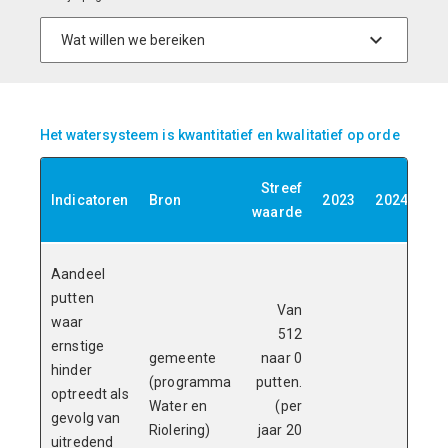
Het watersysteem is kwantitatief en kwalitatief op orde
Streef
Indicatoren
Bron
2023
2024
20
waarde
Aandeel
putten
Van
waar
512
ernstige
gemeente
naar 0
hinder
(programma
putten.
optreedt als
5
Water en
(per
gevolg van
Riolering)
jaar 20
uitredend