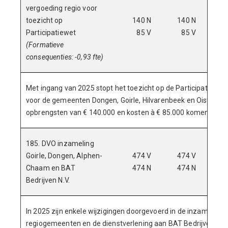
vergoeding regio voor
toezicht op
140 N
140 N
1
Participatiewet
85 V
85 V
(Formatieve
consequenties: -0,93 fte)
Met ingang van 2025 stopt het toezicht op de Participatiewet 
voor de gemeenten Dongen, Goirle, Hilvarenbeek en Oisterwij
opbrengsten van € 140.000 en kosten à € 85.000 komen hierme
185. DVO inzameling
Goirle, Dongen, Alphen-
474 V
474 V
4
Chaam en BAT
474 N
474 N
4
Bedrijven N.V.
In 2025 zijn enkele wijzigingen doorgevoerd in de inzameling 
regiogemeenten en de dienstverlening aan BAT Bedrijven N.V.