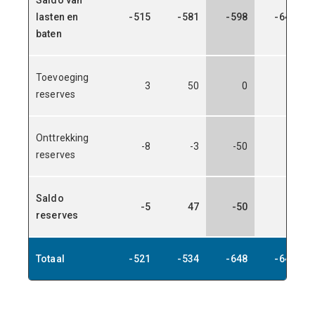
Saldo van
lasten en
-515
-581
-598
-648
baten
Toevoeging
3
50
0
0
reserves
Onttrekking
-8
-3
-50
0
reserves
Saldo
-5
47
-50
0
reserves
Totaal
-521
-534
-648
-648