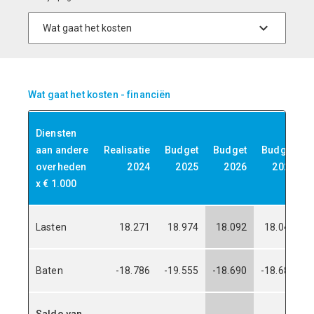
Wat gaat het kosten - financiën
Diensten
aan andere
Realisatie
Budget
Budget
Budget
overheden
2024
2025
2026
2027
x € 1.000
Lasten
18.271
18.974
18.092
18.041
Baten
-18.786
-19.555
-18.690
-18.689