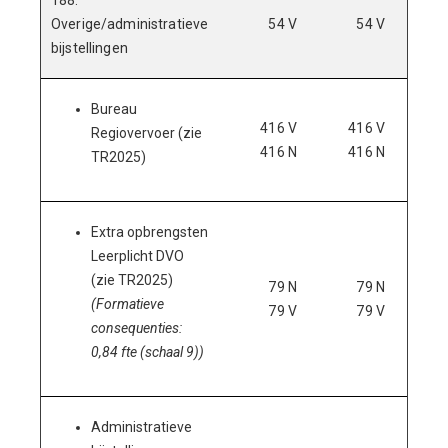
188.
Overige/administratieve
54 V
54 V
bijstellingen
Bureau
416 V
416 V
4
Regiovervoer (zie
416 N
416 N
4
TR2025)
Extra opbrengsten
Leerplicht DVO
(zie TR2025)
79 N
79 N
(Formatieve
79 V
79 V
consequenties:
0,84 fte (schaal 9))
Administratieve