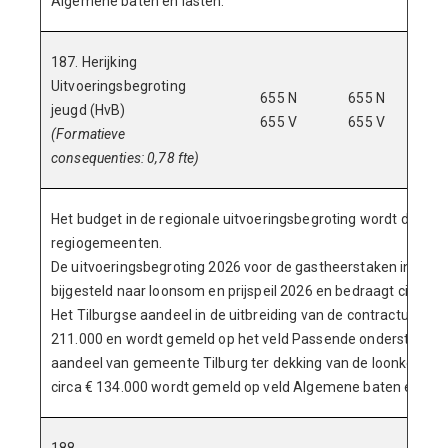
Algemene baten en lasten.
187. Herijking
Uitvoeringsbegroting
655 N
655 N
6
jeugd (HvB)
655 V
655 V
6
(Formatieve
consequenties: 0,78 fte)
Het budget in de regionale uitvoeringsbegroting wordt doorb
regiogemeenten.
De uitvoeringsbegroting 2026 voor de gastheerstaken in het k
bijgesteld naar loonsom en prijspeil 2026 en bedraagt circa € 
Het Tilburgse aandeel in de uitbreiding van de contracturen be
211.000 en wordt gemeld op het veld Passende ondersteuning
aandeel van gemeente Tilburg ter dekking van de loonkosten 
circa € 134.000 wordt gemeld op veld Algemene baten en last