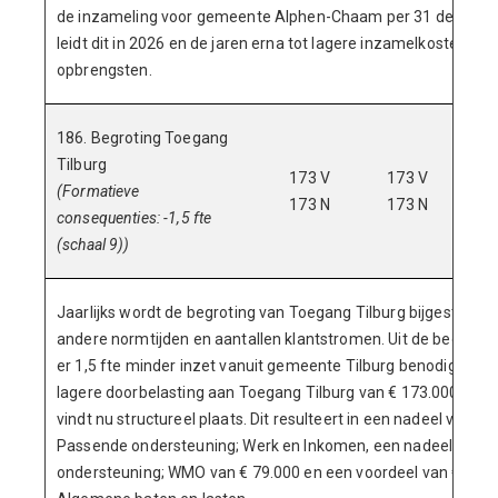
de inzameling voor gemeente Alphen-Chaam per 31 december
leidt dit in 2026 en de jaren erna tot lagere inzamelkosten en 
opbrengsten.
186. Begroting Toegang
Tilburg
173 V
173 V
1
(Formatieve
173 N
173 N
1
consequenties: -1,5 fte
(schaal 9))
Jaarlijks wordt de begroting van Toegang Tilburg bijgesteld o
andere normtijden en aantallen klantstromen. Uit de begrotin
er 1,5 fte minder inzet vanuit gemeente Tilburg benodigd wa
lagere doorbelasting aan Toegang Tilburg van € 173.000. Ver
vindt nu structureel plaats. Dit resulteert in een nadeel van € 
Passende ondersteuning; Werk en Inkomen, een nadeel op P
ondersteuning; WMO van € 79.000 en een voordeel van € 90.00