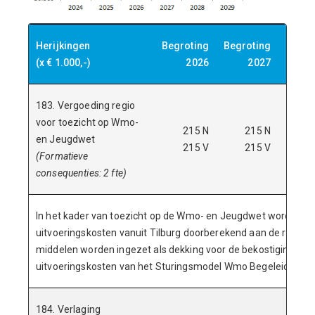
Herijkingen
Begroting
Begroting
Begro
(x € 1.000,-)
2026
2027
183. Vergoeding regio
voor toezicht op Wmo-
215 N
215 N
2
en Jeugdwet
215 V
215 V
2
(Formatieve
consequenties: 2 fte)
In het kader van toezicht op de Wmo- en Jeugdwet wordt er 
uitvoeringskosten vanuit Tilburg doorberekend aan de regio
middelen worden ingezet als dekking voor de bekostiging van
uitvoeringskosten van het Sturingsmodel Wmo Begeleiding.
184. Verlaging