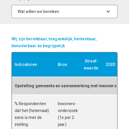
Wij zijn bereikbaar, toegankelijk, herkenbaar,
benaderbaar en begrijpelijk
Streef-
Indicatoren
Bron
2020
20
waarde
Opstelling gemeente en samenwerking met inwoners
% Respondenten
Inwoners-
dat het (helemaal)
onderzoek
eens is met de
(1x per 2
stelling.
jaar)