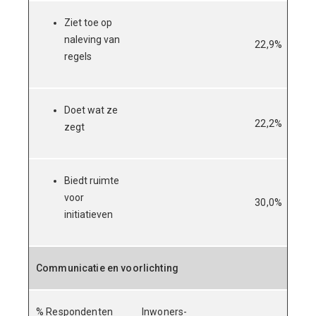
Ziet toe op
naleving van
22,9%
20,
regels
Doet wat ze
22,2%
21,
zegt
Biedt ruimte
voor
30,0%
25,
initiatieven
Communicatie en voorlichting
% Respondenten
Inwoners-