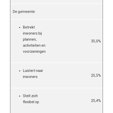
De gemeente:
Betrekt
inwoners bij
plannen,
35,0%
30,
activiteiten en
voorzieningen
Luistert naar
25,5%
21,
inwoners
Stelt zich
25,4%
15,
flexibel op