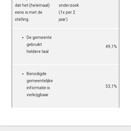
dat het (helemaal)
onderzoek
eens is met de
(1x per 2
stelling.
jaar)
De gemeente
gebruikt
49,1%
48,
heldere taal
Benodigde
gemeentelijke
53,1%
54,
informatie is
verkrijgbaar