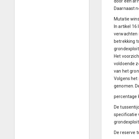
door een afn
Daarnaast ne
Mutatie win
In artikel 1
verwachten r
betrekking t
grondexploit
Het voorzich
voldoende ze
van het gron
Volgens het 
genomen. De
percentage k
De tussentij
specificatie
grondexploit
De reserve t