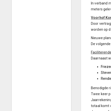
In verband m
meters gele
Voorhof Kon
Door vertrag
worden op de 
Nieuwe plan
De volgende
Faciliterend
Daarnaast wo
Frieze
Steve
Rendi
Benodigde ri
Twee keer pe
Jaarrekening
totaal komt 