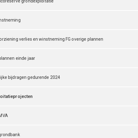
sicoreserve grondexploitatie
instneming
orziening verlies en winstneming FG overige plannen
plannen einde jaar
jke bijdragen gedurende 2024
oitatieprojecten
 MVA
 grondbank