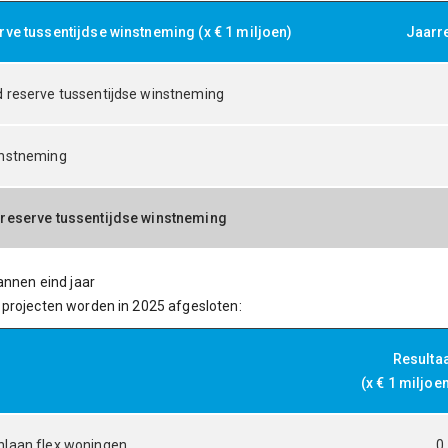
rve tussentijdse winstneming (x € 1 miljoen)
Jaarr
 reserve tussentijdse winstneming
instneming
 reserve tussentijdse winstneming
lannen eind jaar
projecten worden in 2025 afgesloten:
Resulta
(x € 1 miljoe
nlaan flex woningen
0