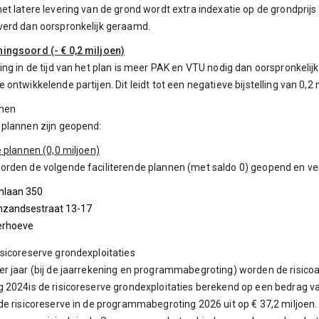
et latere levering van de grond wordt extra indexatie op de grondprij
verd dan oorspronkelijk geraamd.
ingsoord (- € 0,2 miljoen)
ing in de tijd van het plan is meer PAK en VTU nodig dan oorspronkeli
ontwikkelende partijen. Dit leidt tot een negatieve bijstelling van 0,2 
nen
 plannen zijn geopend:
e plannen (0,0 miljoen)
rden de volgende faciliterende plannen (met saldo 0) geopend en ver
nlaan 350
nzandsestraat 13-17
erhoeve
sicoreserve grondexploitaties
r jaar (bij de jaarrekening en programmabegroting) worden de risicoa
 2024is de risicoreserve grondexploitaties berekend op een bedrag van
de risicoreserve in de programmabegroting 2026 uit op € 37,2 miljoen.