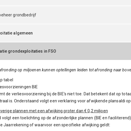
beheer grondbedrijf
oitatie algemeen
atie grondexploitaties in FSO
 afronding op miljoenen kunnen optellingen leiden tot afronding naar bov
op tabel
iesvoorzieningen BIE
emt de verliesvoorziening bij de BIE's niet toe. Dat betekent dat op tot
raal is. Onderstaand volgt een verklaring voor afwijkende plansaldi op
overige plannen met een afwijking groter dan € 0,2 miljoen
volgt een toelichting op de afzonderlijke plannen (BIE en faciliterend)
de Jaarrekening of waarvoor een specifieke afwijking geldt: