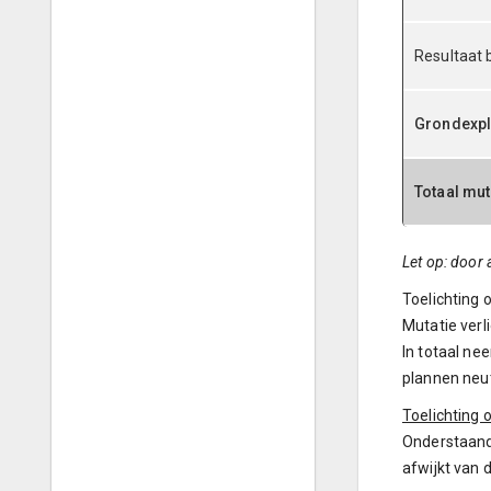
Resultaat 
Grondexpl
Totaal mut
Let op: door
Toelichting 
Mutatie verl
In totaal ne
plannen neut
Toelichting 
Onderstaand 
afwijkt van 