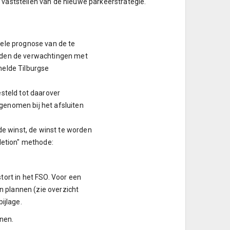
 vaststellen van de nieuwe parkeerstrategie.
uele prognose van de te
orden de verwachtingen met
melde Tilburgse
esteld tot daarover
genomen bij het afsluiten
 de winst, de winst te worden
letion" methode:
tort in het FSO. Voor een
 plannen (zie overzicht
ijlage.
nnen.