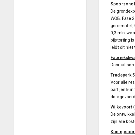
Spoorzone B
De grondexpl
WOB. Fase 2 
gemeentelijk
0,3 mln, waa
bijstorting 
leidt dit niet
Fabriekskwar
Door uitloop 
Tradepark 5
Voor alle re
partijen kun
doorgevoerd i
Wijkevoort (
De ontwikkel
zijn alle kos
Koningsoord