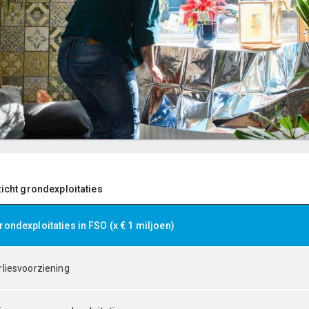
zicht grondexploitaties
rondexploitaties in FSO (x € 1 miljoen)
rliesvoorziening