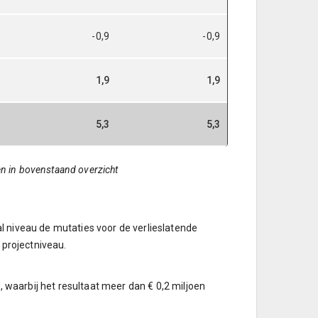
-0,9
-0,9
1,9
1,9
5,3
5,3
en in bovenstaand overzicht
aal niveau de mutaties voor de verlieslatende
 projectniveau.
, waarbij het resultaat meer dan € 0,2 miljoen