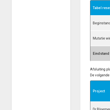
Tabel rese
Beginstand
Mutatie w
Eindstand
Afsluiting p
De volgende 
Project
Dr Bloeme