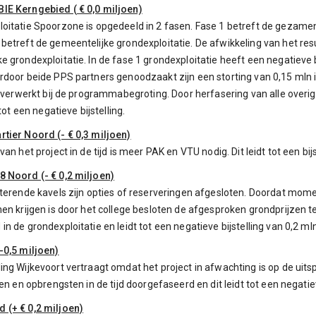
IE Kerngebied ( € 0,0 miljoen)
oitatie Spoorzone is opgedeeld in 2 fasen. Fase 1 betreft de gezamen
betreft de gemeentelijke grondexploitatie. De afwikkeling van het res
e grondexploitatie. In de fase 1 grondexploitatie heeft een negatieve 
rdoor beide PPS partners genoodzaakt zijn een storting van 0,15 mln 
is verwerkt bij de programmabegroting. Door herfasering van alle over
 tot een negatieve bijstelling.
tier Noord (- € 0,3 miljoen)
van het project in de tijd is meer PAK en VTU nodig. Dit leidt tot een b
8 Noord (- € 0,2 miljoen)
sterende kavels zijn opties of reserveringen afgesloten. Doordat momen
nen krijgen is door het college besloten de afgesproken grondprijzen te 
n de grondexploitatie en leidt tot een negatieve bijstelling van 0,2 mln
-0,5 miljoen)
ing Wijkevoort vertraagt omdat het project in afwachting is op de uit
ten en opbrengsten in de tijd doorgefaseerd en dit leidt tot een negatiev
 (+ € 0,2 miljoen)