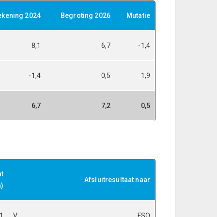
ekening 2024
Begroting 2026
Mutatie
8,1
6,7
-1,4
-1,4
0,5
1,9
6,7
7,2
0,5
at
Afsluitresultaat naar
n)
,1
V
FSO