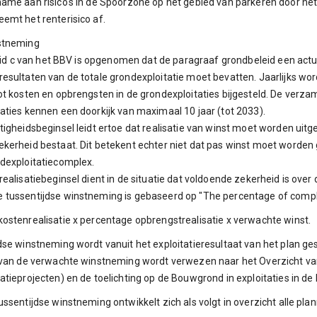
ame aan risico's in de Spoorzone op het gebied van parkeren door het
emt het renterisico af.
stneming
6 lid c van het BBV is opgenomen dat de paragraaf grondbeleid een act
esultaten van de totale grondexploitatie moet bevatten. Jaarlijks w
ot kosten en opbrengsten in de grondexploitaties bijgesteld. De verza
aties kennen een doorkijk van maximaal 10 jaar (tot 2033).
tigheidsbeginsel leidt ertoe dat realisatie van winst moet worden uitg
kerheid bestaat. Dit betekent echter niet dat pas winst moet worden 
dexploitatiecomplex.
realisatiebeginsel dient in de situatie dat voldoende zekerheid is over
 tussentijdse winstneming is gebaseerd op "The percentage of comp
ostenrealisatie x percentage opbrengstrealisatie x verwachte winst.
dse winstneming wordt vanuit het exploitatieresultaat van het plan ges
 van de verwachte winstneming wordt verwezen naar het Overzicht van
atieprojecten) en de toelichting op de Bouwgrond in exploitaties in de b
ussentijdse winstneming ontwikkelt zich als volgt in overzicht alle pla