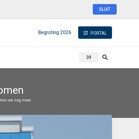
SLUIT
Begroting
2026
PORTAL
komen
eten we nog meer