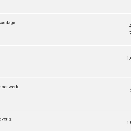
centage:
1.
naar werk:
overig:
1.