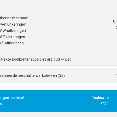
tkeringsbestand:
6.
-wet uitkeringen
OAW-uitkeringen
OAZ-uitkeringen
BZ-uitkeringen
strekte loonkostensubsidies art. 10d P-wet
ealiseerde beschutte werkplekken (SE)
jegemeente.nl
Realisatie
en
2021