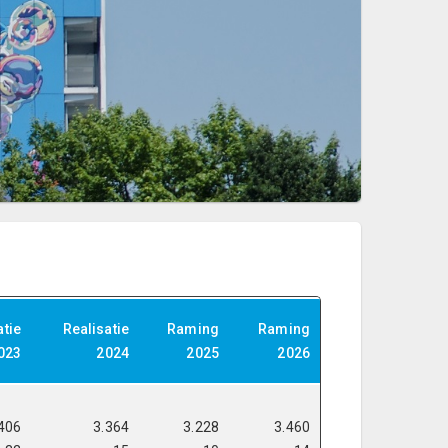
atie
Realisatie
Raming
Raming
023
2024
2025
2026
406
3.364
3.228
3.460