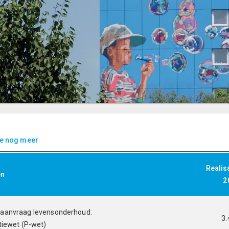
we nog meer
Realis
en
2
 aanvraag levensonderhoud:
3.
atiewet (P-wet)