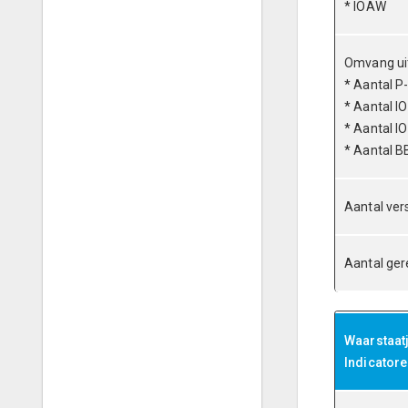
* IOAW
Omvang ui
* Aantal P
* Aantal I
* Aantal I
* Aantal B
Aantal ver
Aantal ger
Waarstaat
Indicator