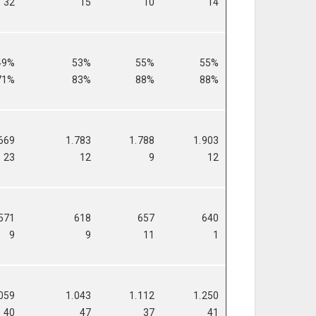
32
15
10
14
49%
53%
55%
55%
71%
83%
88%
88%
669
1.783
1.788
1.903
23
12
9
12
571
618
657
640
9
9
11
1
059
1.043
1.112
1.250
40
47
37
41