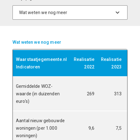
Wat weten we nog meer
Waarstaatjegemeente.nl
Realisatie
Realisatie
Reali
Indicatoren
2022
2023
Gemiddelde WOZ-
waarde (in duizenden
269
313
euro's)
Aantal nieuw gebouwde
woningen (per 1.000
9,6
7,5
woningen)