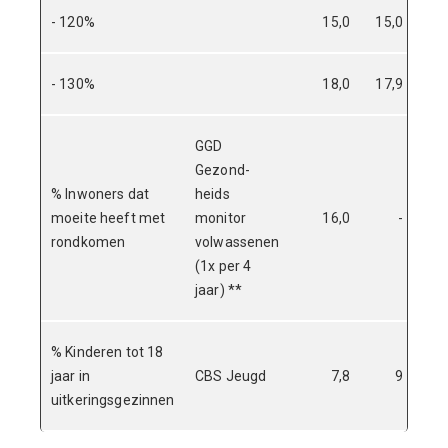
- 120%
15,0
15,0
14
- 130%
18,0
17,9
17
GGD
Gezond-
% Inwoners dat
heids
moeite heeft met
monitor
16,0
-
23
rondkomen
volwassenen
(1x per 4
jaar) **
% Kinderen tot 18
jaar in
CBS Jeugd
7,8
9
uitkeringsgezinnen