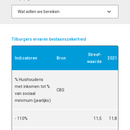
Tilburgers ervaren bestaanszekerheid
Streef-
Indicatoren
Bron
2021
202
waarde
% Huishoudens
met inkomen tot %
CBS
van sociaal
minimum (jaarlijks)
- 110%
11,5
11,8
11